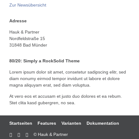
Zur Newsübersicht
Adresse
Hauk & Partner
Nordfeldstraße 15
31848 Bad Münder
80/20: Simply a RockSolid Theme
Lorem ipsum dolor sit amet, consetetur sadipscing elitr, sed
diam nonumy eirmod tempor invidunt ut labore et dolore
magna aliquyam erat, sed diam voluptua.
At vero eos et accusam et justo duo dolores et ea rebum.
Stet clita kasd gubergren, no sea.
Navigation
Startseiten
Features
Varianten
Dokumentation
überspringen
© Hauk & Partner