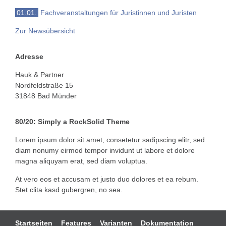
01.01.
Fachveranstaltungen für Juristinnen und Juristen
Zur Newsübersicht
Adresse
Hauk & Partner
Nordfeldstraße 15
31848 Bad Münder
80/20: Simply a RockSolid Theme
Lorem ipsum dolor sit amet, consetetur sadipscing elitr, sed
diam nonumy eirmod tempor invidunt ut labore et dolore
magna aliquyam erat, sed diam voluptua.
At vero eos et accusam et justo duo dolores et ea rebum.
Stet clita kasd gubergren, no sea.
Navigation
Startseiten
Features
Varianten
Dokumentation