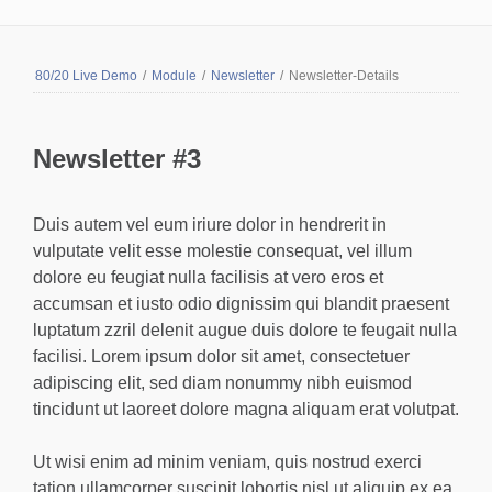
80/20 Live Demo
/
Module
/
Newsletter
/
Newsletter-Details
Newsletter #3
Duis autem vel eum iriure dolor in hendrerit in
vulputate velit esse molestie consequat, vel illum
dolore eu feugiat nulla facilisis at vero eros et
accumsan et iusto odio dignissim qui blandit praesent
luptatum zzril delenit augue duis dolore te feugait nulla
facilisi. Lorem ipsum dolor sit amet, consectetuer
adipiscing elit, sed diam nonummy nibh euismod
tincidunt ut laoreet dolore magna aliquam erat volutpat.
Ut wisi enim ad minim veniam, quis nostrud exerci
tation ullamcorper suscipit lobortis nisl ut aliquip ex ea