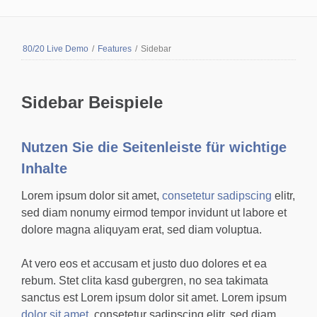
80/20 Live Demo
/
Features
/
Sidebar
Sidebar Beispiele
Nutzen Sie die Seitenleiste für wichtige
Inhalte
Lorem ipsum dolor sit amet,
consetetur sadipscing
elitr,
sed diam nonumy eirmod tempor invidunt ut labore et
dolore magna aliquyam erat, sed diam voluptua.
At vero eos et accusam et justo duo dolores et ea
rebum. Stet clita kasd gubergren, no sea takimata
sanctus est Lorem ipsum dolor sit amet. Lorem ipsum
dolor sit amet
, consetetur sadipscing elitr, sed diam