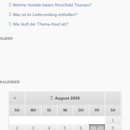
Welche Vorteile bieten RockSolid Themes?
Was ist im Lieferumfang enthalten?
Wie läuft der Theme-Kauf ab?
SLIDER
KALENDER
<
August 2026
NNTAG
NTAG
ENSTAG
TTWOCH
NNERSTAG
EITAG
MSTAG
SO
MO
DI
MI
DO
FR
SA
1
2
3
4
5
6
7
8